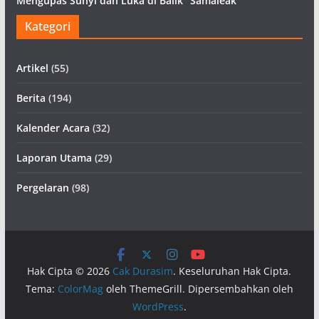
Mengupas Sunyi dan Luka di Balik “Samaleak”
Kategori
Artikel
(55)
Berita
(194)
Kalender Acara
(32)
Laporan Utama
(29)
Pergelaran
(98)
Hak Cipta © 2026
Cak Durasim
. Keseluruhan Hak Cipta.
Tema:
ColorMag
oleh ThemeGrill. Dipersembahkan oleh
WordPress
.