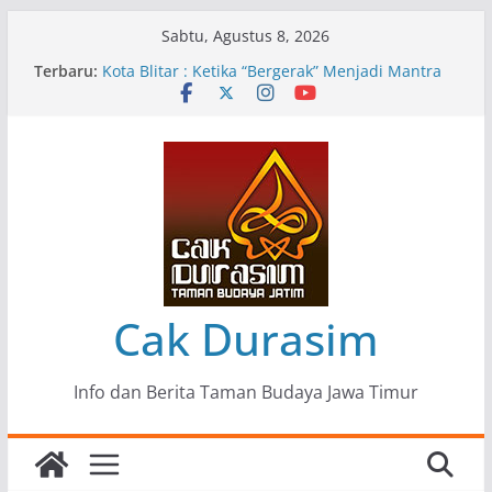
Skip
Sabtu, Agustus 8, 2026
to
Terbaru:
Pameran Lukisan Komunitas Patria Seni Rupa
content
Kota Blitar : Ketika “Bergerak” Menjadi Mantra
Perlawanan
Mengupas Sunyi dan Luka di Balik “Samaleak”
Menjaga Marwah Seni dan Budaya: Catatan
Kunjungan Kerja Ir. Bambang Haryo Soekartono
(BHS) Anggota DPR RI ke Taman Budaya Jawa
Timur
Pameran Tunggal 35 Karya Agus Koecink
“Tumbang Tambang”, Ungkapan Kritis Tentang
Derita Pekerja Pertambangan
Cak Durasim
Info dan Berita Taman Budaya Jawa Timur