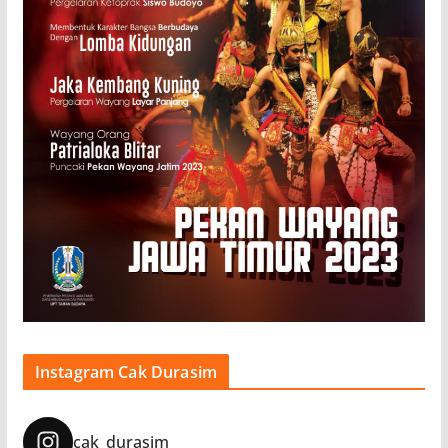
Instagram Cak Durasim
cak_durasim