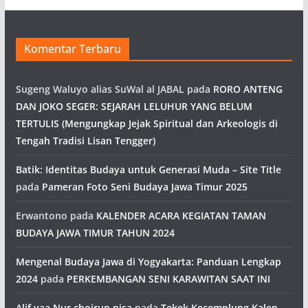
Komentar Terbaru
Sugeng Waluyo alias SuWal al JABAL
pada
RORO ANTENG
DAN JOKO SEGER: SEJARAH LELUHUR YANG BELUM
TERTULIS (Mengungkap Jejak Spiritual dan Arkeologis di
Tengah Tradisi Lisan Tengger)
Batik: Identitas Budaya untuk Generasi Muda – Site Title
pada
Pameran Foto Seni Budaya Jawa Timur 2025
Erwantono
pada
KALENDER ACARA KEGIATAN TAMAN
BUDAYA JAWA TIMUR TAHUN 2024
Mengenal Budaya Jawa di Yogyakarta: Panduan Lengkap
2024
pada
PERKEMBANGAN SENI KARAWITAN SAAT INI
Alif yaa Nur choirun nisa
pada
Tekek Kecemplung Kalen