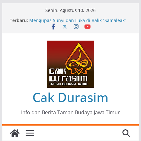
Skip
Senin, Agustus 10, 2026
to
Terbaru:
Pameran Lukisan Komunitas Patria Seni Rupa
content
Kota Blitar : Ketika “Bergerak” Menjadi Mantra
Perlawanan
Mengupas Sunyi dan Luka di Balik “Samaleak”
Menjaga Marwah Seni dan Budaya: Catatan
Kunjungan Kerja Ir. Bambang Haryo Soekartono
(BHS) Anggota DPR RI ke Taman Budaya Jawa
Timur
Pameran Tunggal 35 Karya Agus Koecink
“Tumbang Tambang”, Ungkapan Kritis Tentang
Derita Pekerja Pertambangan
Cak Durasim
Info dan Berita Taman Budaya Jawa Timur