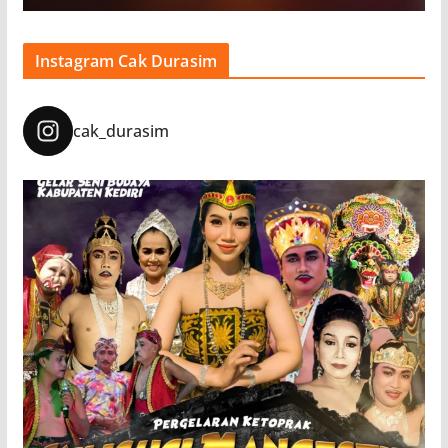
Instagram Cak Durasim
cak_durasim