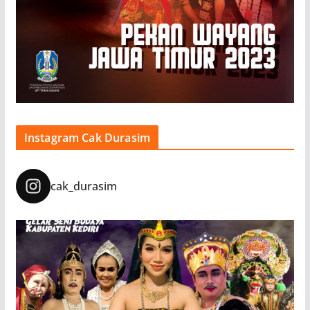
Instagram Cak Durasim
cak_durasim