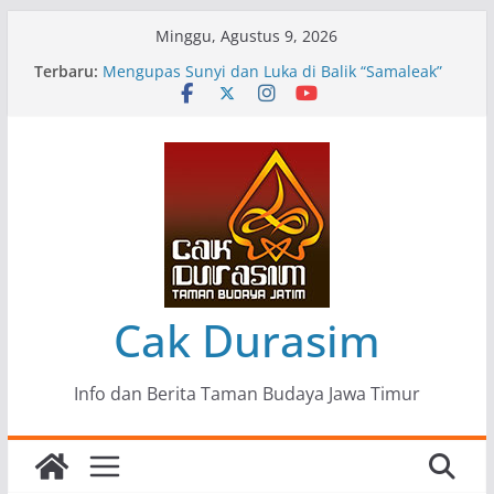
Skip
Minggu, Agustus 9, 2026
to
Terbaru:
Pameran Lukisan Komunitas Patria Seni Rupa
content
Kota Blitar : Ketika “Bergerak” Menjadi Mantra
Perlawanan
Mengupas Sunyi dan Luka di Balik “Samaleak”
Menjaga Marwah Seni dan Budaya: Catatan
Kunjungan Kerja Ir. Bambang Haryo Soekartono
(BHS) Anggota DPR RI ke Taman Budaya Jawa
Timur
Pameran Tunggal 35 Karya Agus Koecink
“Tumbang Tambang”, Ungkapan Kritis Tentang
Derita Pekerja Pertambangan
Cak Durasim
Info dan Berita Taman Budaya Jawa Timur