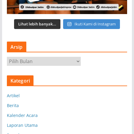
Lihat lebih banyak...
Ikuti Kami di Instagram
Arsip
A
r
s
Kategori
i
p
Artikel
Berita
Kalender Acara
Laporan Utama