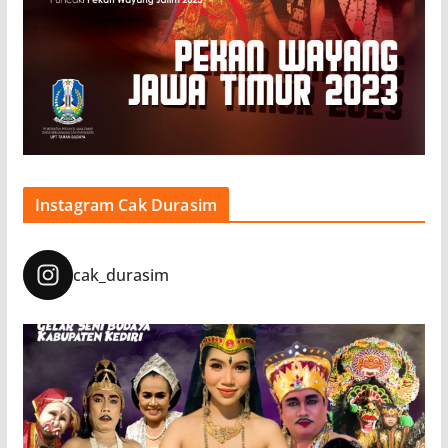
Instagram Cak Durasim
cak_durasim