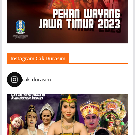
Instagram Cak Durasim
cak_durasim