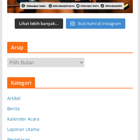
Lihat lebih banyak...
Ikuti Kami di Instagram
Arsip
A
r
s
Kategori
i
p
Artikel
Berita
Kalender Acara
Laporan Utama
Pergelaran