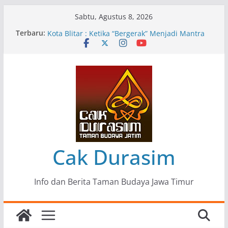
Skip
Sabtu, Agustus 8, 2026
to
Terbaru:
Pameran Lukisan Komunitas Patria Seni Rupa
content
Kota Blitar : Ketika “Bergerak” Menjadi Mantra
Perlawanan
Mengupas Sunyi dan Luka di Balik “Samaleak”
Menjaga Marwah Seni dan Budaya: Catatan
Kunjungan Kerja Ir. Bambang Haryo Soekartono
(BHS) Anggota DPR RI ke Taman Budaya Jawa
Timur
Pameran Tunggal 35 Karya Agus Koecink
“Tumbang Tambang”, Ungkapan Kritis Tentang
Derita Pekerja Pertambangan
Cak Durasim
Info dan Berita Taman Budaya Jawa Timur