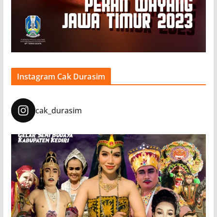
Instagram Cak Durasim
cak_durasim