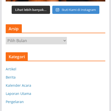
Lihat lebih banyak...
Ikuti Kami di Instagram
Arsip
A
r
s
Kategori
i
p
Artikel
Berita
Kalender Acara
Laporan Utama
Pergelaran