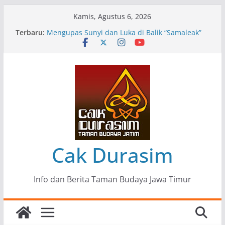
Skip
Kamis, Agustus 6, 2026
to
Terbaru:
Pameran Lukisan Komunitas Patria Seni Rupa
content
Kota Blitar : Ketika “Bergerak” Menjadi Mantra
Perlawanan
Mengupas Sunyi dan Luka di Balik “Samaleak”
Menjaga Marwah Seni dan Budaya: Catatan
Kunjungan Kerja Ir. Bambang Haryo Soekartono
(BHS) Anggota DPR RI ke Taman Budaya Jawa
Timur
Pameran Tunggal 35 Karya Agus Koecink
“Tumbang Tambang”, Ungkapan Kritis Tentang
Derita Pekerja Pertambangan
Cak Durasim
Info dan Berita Taman Budaya Jawa Timur