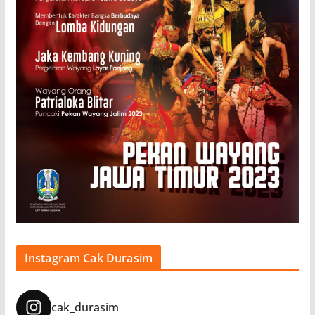
Instagram Cak Durasim
cak_durasim