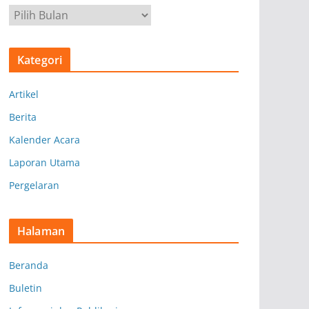
A
r
s
Kategori
i
p
Artikel
Berita
Kalender Acara
Laporan Utama
Pergelaran
Halaman
Beranda
Buletin