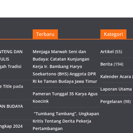
Terbaru
Kategori
NTENG DAN
Menjaga Marwah Seni dan
Artikel
(55)
ULIS
Budaya: Catatan Kunjungan
Berita
(194)
gah Tradisi
Kerja Ir. Bambang Haryo
Soekartono (BHS) Anggota DPR
Kalender Acara
(
RI ke Taman Budaya Jawa Timur
 Title
pada
Laporan Utama
Pameran Tunggal 35 Karya Agus
Koecink
Pergelaran
(98)
MAN BUDAYA
“Tumbang Tambang”, Ungkapan
Kritis Tentang Derita Pekerja
engkap 2024
Pertambangan