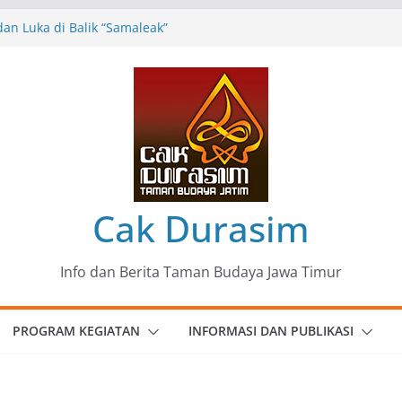
an Luka di Balik “Samaleak”
Seni dan Budaya: Catatan Kunjungan
 Haryo Soekartono (BHS) Anggota DPR RI
 Jawa Timur
35 Karya Agus Koecink
”, Ungkapan Kritis Tentang Derita
angan
omunitas Patria Seni Rupa Kota Blitar :
” Menjadi Mantra Perlawanan
Cak Durasim
Info dan Berita Taman Budaya Jawa Timur
PROGRAM KEGIATAN
INFORMASI DAN PUBLIKASI