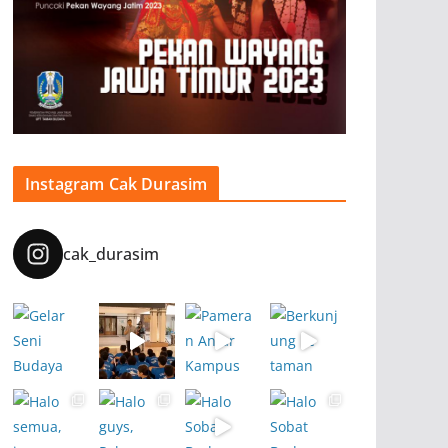
Instagram Cak Durasim
cak_durasim