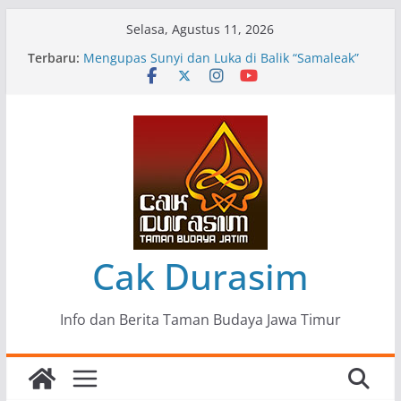
Skip
Selasa, Agustus 11, 2026
to
Terbaru:
Pameran Lukisan Komunitas Patria Seni Rupa
content
Kota Blitar : Ketika “Bergerak” Menjadi Mantra
Perlawanan
Mengupas Sunyi dan Luka di Balik “Samaleak”
Menjaga Marwah Seni dan Budaya: Catatan
Kunjungan Kerja Ir. Bambang Haryo Soekartono
(BHS) Anggota DPR RI ke Taman Budaya Jawa
Timur
Pameran Tunggal 35 Karya Agus Koecink
“Tumbang Tambang”, Ungkapan Kritis Tentang
Derita Pekerja Pertambangan
Cak Durasim
Info dan Berita Taman Budaya Jawa Timur