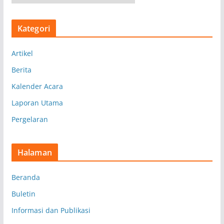
r
s
Kategori
i
p
Artikel
Berita
Kalender Acara
Laporan Utama
Pergelaran
Halaman
Beranda
Buletin
Informasi dan Publikasi