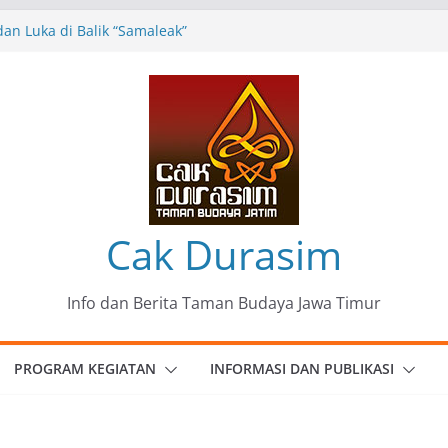
an Luka di Balik “Samaleak”
Seni dan Budaya: Catatan Kunjungan
 Haryo Soekartono (BHS) Anggota DPR RI
 Jawa Timur
35 Karya Agus Koecink
”, Ungkapan Kritis Tentang Derita
angan
omunitas Patria Seni Rupa Kota Blitar :
” Menjadi Mantra Perlawanan
Cak Durasim
Info dan Berita Taman Budaya Jawa Timur
PROGRAM KEGIATAN
INFORMASI DAN PUBLIKASI