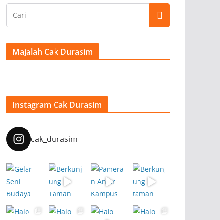
Majalah Cak Durasim
Instagram Cak Durasim
cak_durasim