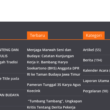
Terbaru
Kategori
NTENG DAN
Menjaga Marwah Seni dan
Artikel
(55)
ULIS
Budaya: Catatan Kunjungan
Berita
(194)
gah Tradisi
Kerja Ir. Bambang Haryo
Soekartono (BHS) Anggota DPR
Kalender Acara
(
RI ke Taman Budaya Jawa Timur
 Title
pada
Laporan Utama
Pameran Tunggal 35 Karya Agus
Koecink
Pergelaran
(98)
MAN BUDAYA
“Tumbang Tambang”, Ungkapan
Kritis Tentang Derita Pekerja