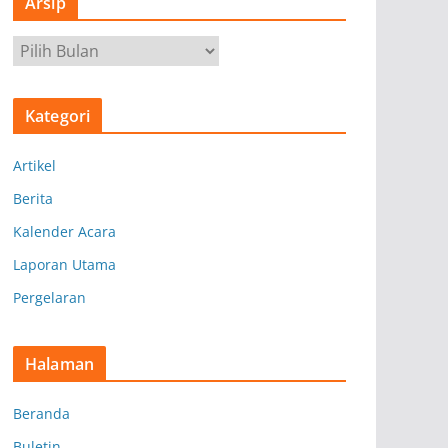
Arsip
A
r
s
Kategori
i
p
Artikel
Berita
Kalender Acara
Laporan Utama
Pergelaran
Halaman
Beranda
Buletin