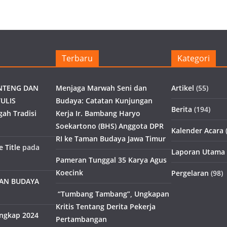
Terbaru
Kategori
NTENG DAN
Menjaga Marwah Seni dan
Artikel
(55)
ULIS
Budaya: Catatan Kunjungan
Berita
(194)
gah Tradisi
Kerja Ir. Bambang Haryo
Soekartono (BHS) Anggota DPR
Kalender Acara
(
RI ke Taman Budaya Jawa Timur
 Title
pada
Laporan Utama
Pameran Tunggal 35 Karya Agus
Koecink
Pergelaran
(98)
MAN BUDAYA
“Tumbang Tambang”, Ungkapan
Kritis Tentang Derita Pekerja
engkap 2024
Pertambangan