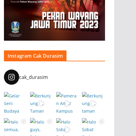
Instagram Cak Durasim
cak_durasim