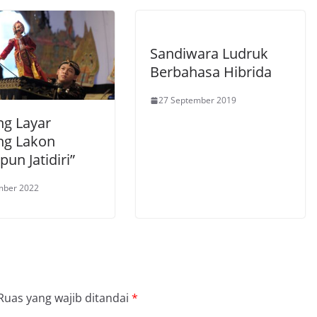
Sandiwara Ludruk
Berbahasa Hibrida
27 September 2019
g Layar
ng Lakon
un Jatidiri”
mber 2022
Ruas yang wajib ditandai
*