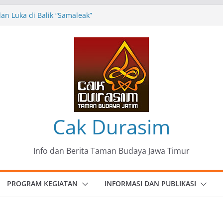
n Luka di Balik “Samaleak”
eni dan Budaya: Catatan Kunjungan
 Haryo Soekartono (BHS) Anggota DPR RI
Jawa Timur
35 Karya Agus Koecink
”, Ungkapan Kritis Tentang Derita
ngan
omunitas Patria Seni Rupa Kota Blitar :
 Menjadi Mantra Perlawanan
Cak Durasim
Info dan Berita Taman Budaya Jawa Timur
PROGRAM KEGIATAN
INFORMASI DAN PUBLIKASI