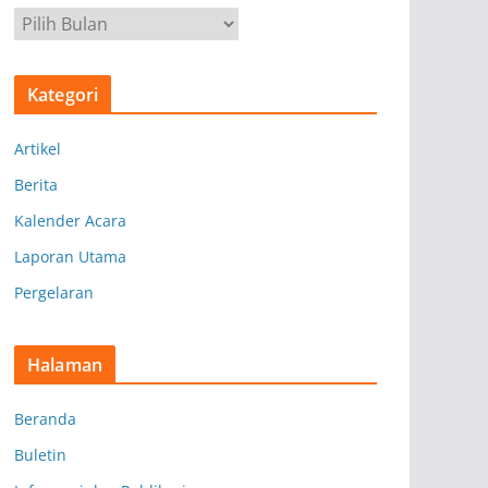
A
r
s
Kategori
i
p
Artikel
Berita
Kalender Acara
Laporan Utama
Pergelaran
Halaman
Beranda
Buletin