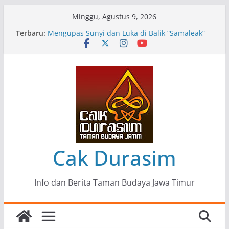
Skip
Minggu, Agustus 9, 2026
to
Terbaru:
Pameran Lukisan Komunitas Patria Seni Rupa
content
Kota Blitar : Ketika “Bergerak” Menjadi Mantra
Perlawanan
Mengupas Sunyi dan Luka di Balik “Samaleak”
Menjaga Marwah Seni dan Budaya: Catatan
Kunjungan Kerja Ir. Bambang Haryo Soekartono
(BHS) Anggota DPR RI ke Taman Budaya Jawa
Timur
Pameran Tunggal 35 Karya Agus Koecink
“Tumbang Tambang”, Ungkapan Kritis Tentang
Derita Pekerja Pertambangan
Cak Durasim
Info dan Berita Taman Budaya Jawa Timur