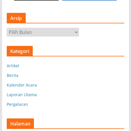
Arsip
A
r
s
Kategori
i
p
Artikel
Berita
Kalender Acara
Laporan Utama
Pergelaran
Halaman