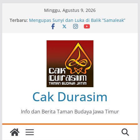
Skip
Minggu, Agustus 9, 2026
to
Terbaru:
Pameran Lukisan Komunitas Patria Seni Rupa
content
Kota Blitar : Ketika “Bergerak” Menjadi Mantra
Perlawanan
Mengupas Sunyi dan Luka di Balik “Samaleak”
Menjaga Marwah Seni dan Budaya: Catatan
Kunjungan Kerja Ir. Bambang Haryo Soekartono
(BHS) Anggota DPR RI ke Taman Budaya Jawa
Timur
Pameran Tunggal 35 Karya Agus Koecink
“Tumbang Tambang”, Ungkapan Kritis Tentang
Derita Pekerja Pertambangan
Cak Durasim
Info dan Berita Taman Budaya Jawa Timur