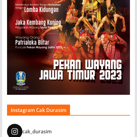
Instagram Cak Durasim
cak_durasim