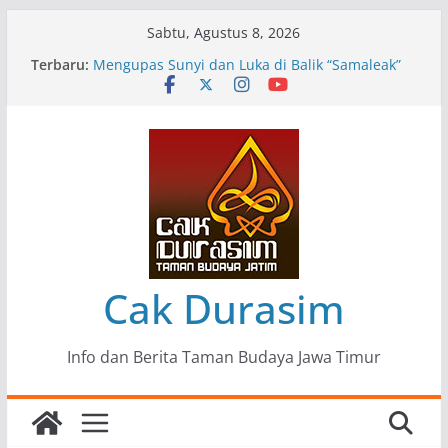
Skip
Sabtu, Agustus 8, 2026
to
Terbaru:
Pameran Lukisan Komunitas Patria Seni Rupa
content
Kota Blitar : Ketika “Bergerak” Menjadi Mantra
Perlawanan
Mengupas Sunyi dan Luka di Balik “Samaleak”
Menjaga Marwah Seni dan Budaya: Catatan
Kunjungan Kerja Ir. Bambang Haryo Soekartono
(BHS) Anggota DPR RI ke Taman Budaya Jawa
Timur
Pameran Tunggal 35 Karya Agus Koecink
“Tumbang Tambang”, Ungkapan Kritis Tentang
Derita Pekerja Pertambangan
Cak Durasim
Info dan Berita Taman Budaya Jawa Timur