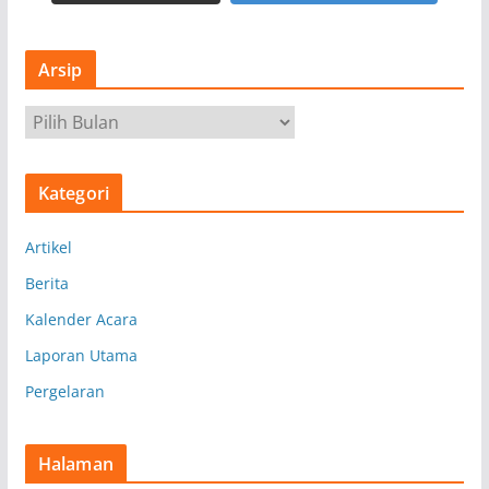
Arsip
A
r
s
Kategori
i
p
Artikel
Berita
Kalender Acara
Laporan Utama
Pergelaran
Halaman