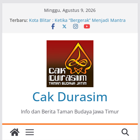
Skip
Minggu, Agustus 9, 2026
to
Terbaru:
Pameran Lukisan Komunitas Patria Seni Rupa
content
Kota Blitar : Ketika “Bergerak” Menjadi Mantra
Perlawanan
Mengupas Sunyi dan Luka di Balik “Samaleak”
Menjaga Marwah Seni dan Budaya: Catatan
Kunjungan Kerja Ir. Bambang Haryo Soekartono
(BHS) Anggota DPR RI ke Taman Budaya Jawa
Timur
Pameran Tunggal 35 Karya Agus Koecink
“Tumbang Tambang”, Ungkapan Kritis Tentang
Derita Pekerja Pertambangan
Cak Durasim
Info dan Berita Taman Budaya Jawa Timur