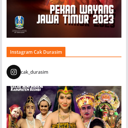
Instagram Cak Durasim
cak_durasim