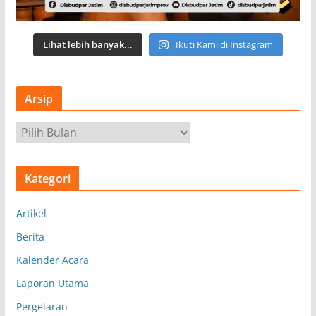
Lihat lebih banyak...
Ikuti Kami di Instagram
Arsip
A
r
s
Kategori
i
p
Artikel
Berita
Kalender Acara
Laporan Utama
Pergelaran