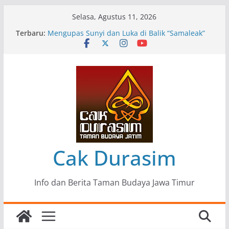
Skip
Selasa, Agustus 11, 2026
to
Terbaru:
Pameran Lukisan Komunitas Patria Seni Rupa
content
Kota Blitar : Ketika “Bergerak” Menjadi Mantra
Perlawanan
Mengupas Sunyi dan Luka di Balik “Samaleak”
Menjaga Marwah Seni dan Budaya: Catatan
Kunjungan Kerja Ir. Bambang Haryo Soekartono
(BHS) Anggota DPR RI ke Taman Budaya Jawa
Timur
Pameran Tunggal 35 Karya Agus Koecink
“Tumbang Tambang”, Ungkapan Kritis Tentang
Derita Pekerja Pertambangan
Cak Durasim
Info dan Berita Taman Budaya Jawa Timur