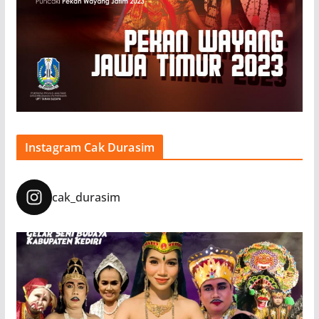
Instagram Cak Durasim
cak_durasim