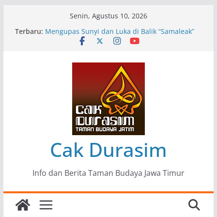
Skip
Senin, Agustus 10, 2026
to
Terbaru:
Pameran Lukisan Komunitas Patria Seni Rupa
content
Kota Blitar : Ketika “Bergerak” Menjadi Mantra
Perlawanan
Mengupas Sunyi dan Luka di Balik “Samaleak”
Menjaga Marwah Seni dan Budaya: Catatan
Kunjungan Kerja Ir. Bambang Haryo Soekartono
(BHS) Anggota DPR RI ke Taman Budaya Jawa
Timur
Pameran Tunggal 35 Karya Agus Koecink
“Tumbang Tambang”, Ungkapan Kritis Tentang
Derita Pekerja Pertambangan
Cak Durasim
Info dan Berita Taman Budaya Jawa Timur