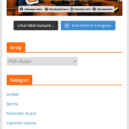
Lihat lebih banyak...
Ikuti Kami di Instagram
Arsip
A
r
s
Kategori
i
p
Artikel
Berita
Kalender Acara
Laporan Utama