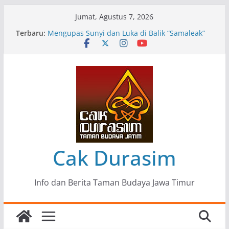
Skip
Jumat, Agustus 7, 2026
to
Terbaru:
Pameran Lukisan Komunitas Patria Seni Rupa
content
Kota Blitar : Ketika “Bergerak” Menjadi Mantra
Perlawanan
Mengupas Sunyi dan Luka di Balik “Samaleak”
Menjaga Marwah Seni dan Budaya: Catatan
Kunjungan Kerja Ir. Bambang Haryo Soekartono
(BHS) Anggota DPR RI ke Taman Budaya Jawa
Timur
Pameran Tunggal 35 Karya Agus Koecink
“Tumbang Tambang”, Ungkapan Kritis Tentang
Derita Pekerja Pertambangan
Cak Durasim
Info dan Berita Taman Budaya Jawa Timur