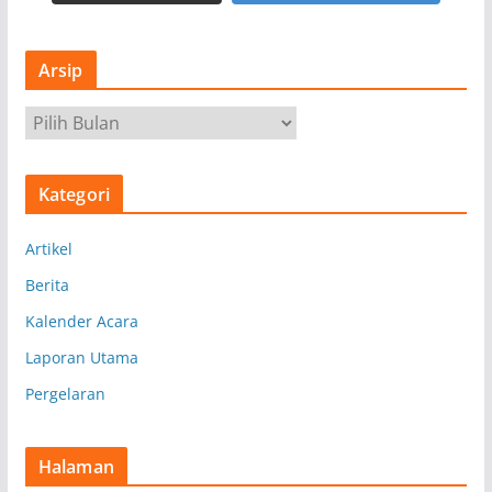
Arsip
A
r
s
Kategori
i
p
Artikel
Berita
Kalender Acara
Laporan Utama
Pergelaran
Halaman