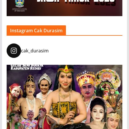
Instagram Cak Durasim
cak_durasim