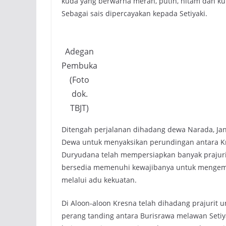
kuda yang berwarna merah, putih, hitam dan ku
Sebagai sais dipercayakan kepada Setiyaki.
Adegan
Pembuka
(Foto
dok.
TBJT)
Ditengah perjalanan dihadang dewa Narada, Ja
Dewa untuk menyaksikan perundingan antara Kr
Duryudana telah mempersiapkan banyak prajuri
bersedia memenuhi kewajibanya untuk mengemb
melalui adu kekuatan.
Di Aloon-aloon Kresna telah dihadang prajurit u
perang tanding antara Burisrawa melawan Setiya