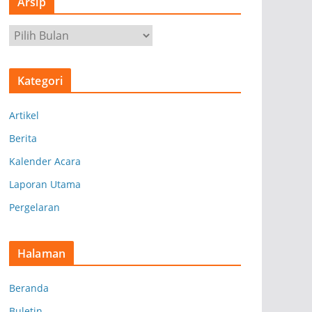
Arsip
A
r
s
Kategori
i
p
Artikel
Berita
Kalender Acara
Laporan Utama
Pergelaran
Halaman
Beranda
Buletin