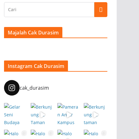
Majalah Cak Durasim
Instagram Cak Durasim
cak_durasim