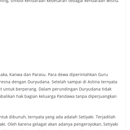
ning, simbol kendaraan kebesaran sebagai kendaraan wisnu.
naka, Kanwa dan Parasu. Para dewa diperintahkan Guru
esna dengan Duryudana. Setelah sampai di Astina ternyata
t untuk berperang. Dalam perundingan Duryudana tidak
alikan hak bagian keluarga Pandawa tanpa diperjuangkan
ntuk dibunuh, ternyata yang ada adalah Setiyaki. Terjadilah
ki. Oleh karena gelagat akan adanya pengeroyokan, Setiyaki