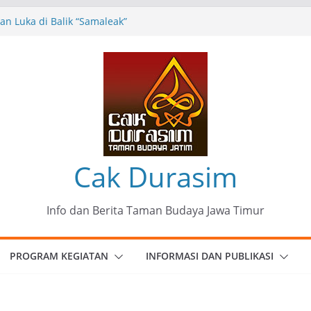
n Luka di Balik “Samaleak”
eni dan Budaya: Catatan Kunjungan
 Haryo Soekartono (BHS) Anggota DPR RI
Jawa Timur
35 Karya Agus Koecink
”, Ungkapan Kritis Tentang Derita
ngan
munitas Patria Seni Rupa Kota Blitar :
 Menjadi Mantra Perlawanan
Cak Durasim
Info dan Berita Taman Budaya Jawa Timur
PROGRAM KEGIATAN
INFORMASI DAN PUBLIKASI