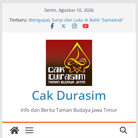
Skip
Senin, Agustus 10, 2026
to
Terbaru:
Pameran Lukisan Komunitas Patria Seni Rupa
content
Kota Blitar : Ketika “Bergerak” Menjadi Mantra
Perlawanan
Mengupas Sunyi dan Luka di Balik “Samaleak”
Menjaga Marwah Seni dan Budaya: Catatan
Kunjungan Kerja Ir. Bambang Haryo Soekartono
(BHS) Anggota DPR RI ke Taman Budaya Jawa
Timur
Pameran Tunggal 35 Karya Agus Koecink
“Tumbang Tambang”, Ungkapan Kritis Tentang
Derita Pekerja Pertambangan
Cak Durasim
Info dan Berita Taman Budaya Jawa Timur