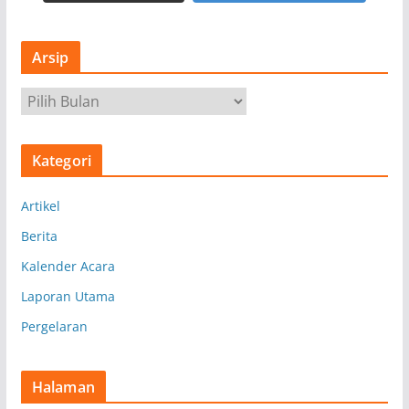
Arsip
A
r
s
Kategori
i
p
Artikel
Berita
Kalender Acara
Laporan Utama
Pergelaran
Halaman