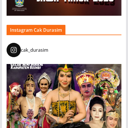
Instagram Cak Durasim
cak_durasim