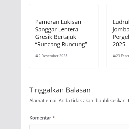
Pameran Lukisan
Ludruk
Sanggar Lentera
Jomba
Gresik Bertajuk
Perge
“Runcang Runcung”
2025
2 Desember 2025
23 Febr
Tinggalkan Balasan
Alamat email Anda tidak akan dipublikasikan.
Komentar
*