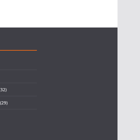
32)
(29)