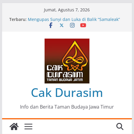
Skip
Jumat, Agustus 7, 2026
to
Terbaru:
Pameran Lukisan Komunitas Patria Seni Rupa
content
Kota Blitar : Ketika “Bergerak” Menjadi Mantra
Perlawanan
Mengupas Sunyi dan Luka di Balik “Samaleak”
Menjaga Marwah Seni dan Budaya: Catatan
Kunjungan Kerja Ir. Bambang Haryo Soekartono
(BHS) Anggota DPR RI ke Taman Budaya Jawa
Timur
Pameran Tunggal 35 Karya Agus Koecink
“Tumbang Tambang”, Ungkapan Kritis Tentang
Derita Pekerja Pertambangan
Cak Durasim
Info dan Berita Taman Budaya Jawa Timur