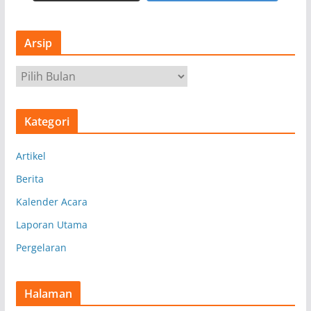
Arsip
A
r
s
Kategori
i
p
Artikel
Berita
Kalender Acara
Laporan Utama
Pergelaran
Halaman