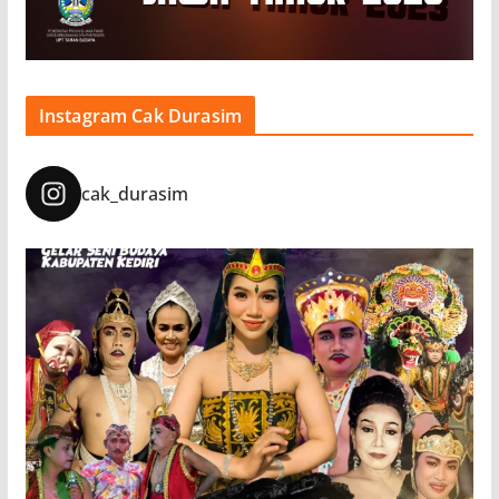
Instagram Cak Durasim
cak_durasim