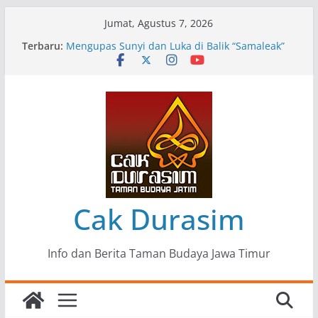
Skip
Jumat, Agustus 7, 2026
to
Terbaru:
Pameran Lukisan Komunitas Patria Seni Rupa
content
Kota Blitar : Ketika “Bergerak” Menjadi Mantra
Perlawanan
Mengupas Sunyi dan Luka di Balik “Samaleak”
Menjaga Marwah Seni dan Budaya: Catatan
Kunjungan Kerja Ir. Bambang Haryo Soekartono
(BHS) Anggota DPR RI ke Taman Budaya Jawa
Timur
Pameran Tunggal 35 Karya Agus Koecink
“Tumbang Tambang”, Ungkapan Kritis Tentang
Derita Pekerja Pertambangan
Cak Durasim
Info dan Berita Taman Budaya Jawa Timur