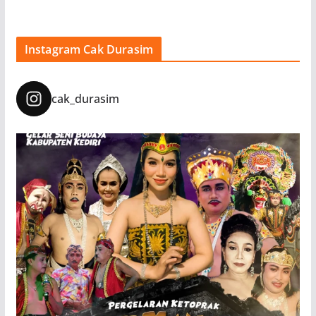
Instagram Cak Durasim
cak_durasim