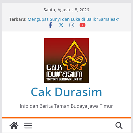
Skip
Sabtu, Agustus 8, 2026
to
Terbaru:
Pameran Lukisan Komunitas Patria Seni Rupa
content
Kota Blitar : Ketika “Bergerak” Menjadi Mantra
Perlawanan
Mengupas Sunyi dan Luka di Balik “Samaleak”
Menjaga Marwah Seni dan Budaya: Catatan
Kunjungan Kerja Ir. Bambang Haryo Soekartono
(BHS) Anggota DPR RI ke Taman Budaya Jawa
Timur
Pameran Tunggal 35 Karya Agus Koecink
“Tumbang Tambang”, Ungkapan Kritis Tentang
Derita Pekerja Pertambangan
Cak Durasim
Info dan Berita Taman Budaya Jawa Timur