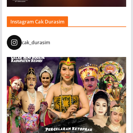
Instagram Cak Durasim
cak_durasim