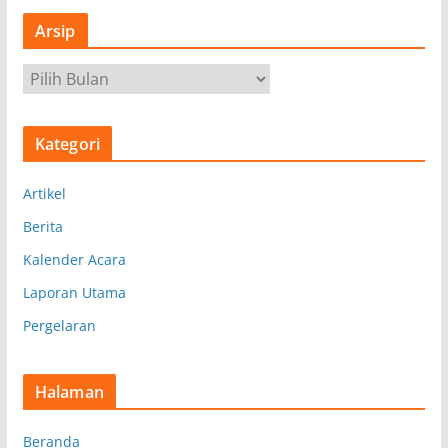
Arsip
A
r
s
Kategori
i
p
Artikel
Berita
Kalender Acara
Laporan Utama
Pergelaran
Halaman
Beranda