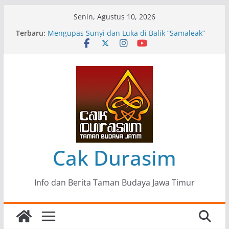
Skip
Senin, Agustus 10, 2026
to
Terbaru:
Pameran Lukisan Komunitas Patria Seni Rupa
content
Kota Blitar : Ketika “Bergerak” Menjadi Mantra
Perlawanan
Mengupas Sunyi dan Luka di Balik “Samaleak”
Menjaga Marwah Seni dan Budaya: Catatan
Kunjungan Kerja Ir. Bambang Haryo Soekartono
(BHS) Anggota DPR RI ke Taman Budaya Jawa
Timur
Pameran Tunggal 35 Karya Agus Koecink
“Tumbang Tambang”, Ungkapan Kritis Tentang
Derita Pekerja Pertambangan
Cak Durasim
Info dan Berita Taman Budaya Jawa Timur