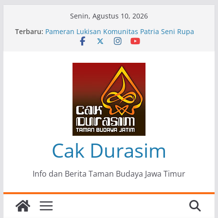
Skip
Senin, Agustus 10, 2026
“Tumbang Tambang”, Ungkapan Kritis Tentang
to
Terbaru:
Derita Pekerja Pertambangan
content
Pameran Lukisan Komunitas Patria Seni Rupa
Kota Blitar : Ketika “Bergerak” Menjadi Mantra
Perlawanan
Mengupas Sunyi dan Luka di Balik “Samaleak”
Menjaga Marwah Seni dan Budaya: Catatan
Kunjungan Kerja Ir. Bambang Haryo Soekartono
(BHS) Anggota DPR RI ke Taman Budaya Jawa
Timur
Pameran Tunggal 35 Karya Agus Koecink
Cak Durasim
Info dan Berita Taman Budaya Jawa Timur