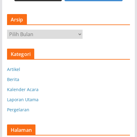
Arsip
A
r
s
Kategori
i
p
Artikel
Berita
Kalender Acara
Laporan Utama
Pergelaran
Halaman