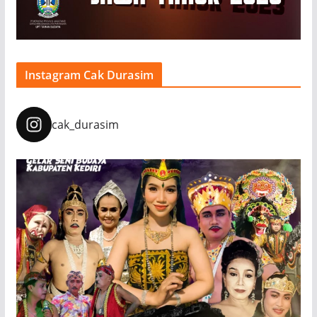
Instagram Cak Durasim
cak_durasim