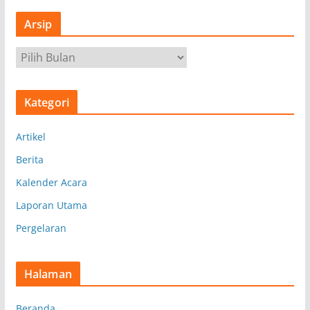
Arsip
A
r
s
Kategori
i
p
Artikel
Berita
Kalender Acara
Laporan Utama
Pergelaran
Halaman
Beranda