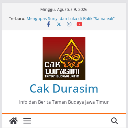
Skip
Minggu, Agustus 9, 2026
to
Terbaru:
Pameran Lukisan Komunitas Patria Seni Rupa
content
Kota Blitar : Ketika “Bergerak” Menjadi Mantra
Perlawanan
Mengupas Sunyi dan Luka di Balik “Samaleak”
Menjaga Marwah Seni dan Budaya: Catatan
Kunjungan Kerja Ir. Bambang Haryo Soekartono
(BHS) Anggota DPR RI ke Taman Budaya Jawa
Timur
Pameran Tunggal 35 Karya Agus Koecink
“Tumbang Tambang”, Ungkapan Kritis Tentang
Derita Pekerja Pertambangan
Cak Durasim
Info dan Berita Taman Budaya Jawa Timur