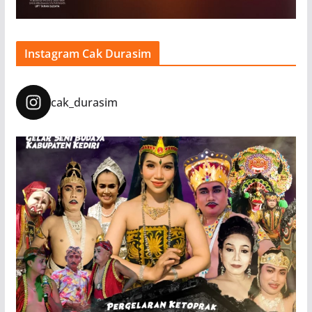
Instagram Cak Durasim
cak_durasim