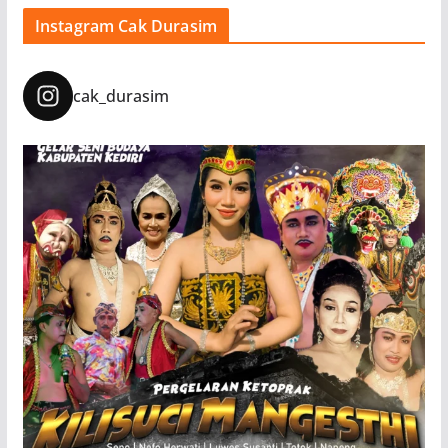
Instagram Cak Durasim
cak_durasim