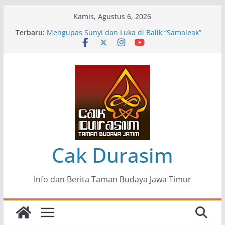
Skip
Kamis, Agustus 6, 2026
to
Terbaru:
Pameran Lukisan Komunitas Patria Seni Rupa
content
Kota Blitar : Ketika “Bergerak” Menjadi Mantra
Perlawanan
Mengupas Sunyi dan Luka di Balik “Samaleak”
Menjaga Marwah Seni dan Budaya: Catatan
Kunjungan Kerja Ir. Bambang Haryo Soekartono
(BHS) Anggota DPR RI ke Taman Budaya Jawa
Timur
Pameran Tunggal 35 Karya Agus Koecink
“Tumbang Tambang”, Ungkapan Kritis Tentang
Derita Pekerja Pertambangan
Cak Durasim
Info dan Berita Taman Budaya Jawa Timur