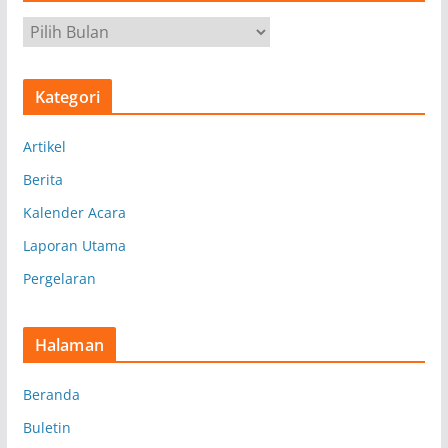
A
r
s
Kategori
i
p
Artikel
Berita
Kalender Acara
Laporan Utama
Pergelaran
Halaman
Beranda
Buletin