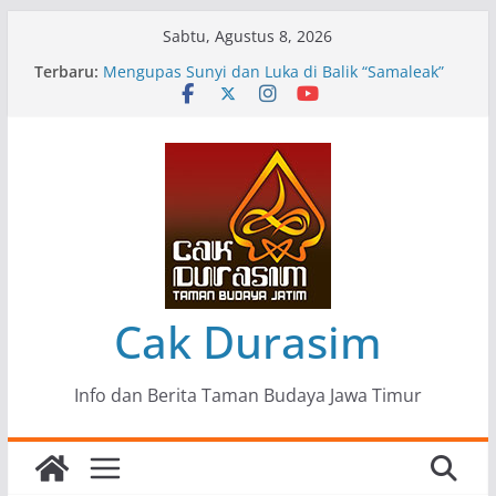
Skip
Sabtu, Agustus 8, 2026
to
Terbaru:
Pameran Lukisan Komunitas Patria Seni Rupa
content
Kota Blitar : Ketika “Bergerak” Menjadi Mantra
Perlawanan
Mengupas Sunyi dan Luka di Balik “Samaleak”
Menjaga Marwah Seni dan Budaya: Catatan
Kunjungan Kerja Ir. Bambang Haryo Soekartono
(BHS) Anggota DPR RI ke Taman Budaya Jawa
Timur
Pameran Tunggal 35 Karya Agus Koecink
“Tumbang Tambang”, Ungkapan Kritis Tentang
Derita Pekerja Pertambangan
Cak Durasim
Info dan Berita Taman Budaya Jawa Timur