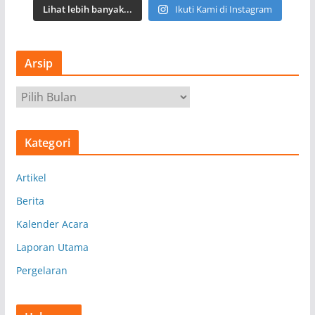
Lihat lebih banyak...
Ikuti Kami di Instagram
Arsip
A
r
s
Kategori
i
p
Artikel
Berita
Kalender Acara
Laporan Utama
Pergelaran