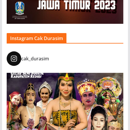
Instagram Cak Durasim
cak_durasim