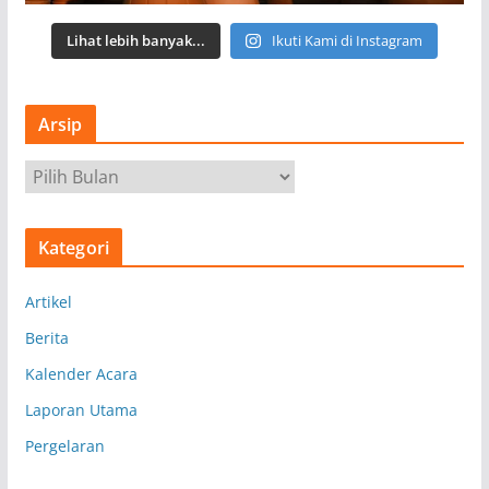
Lihat lebih banyak...
Ikuti Kami di Instagram
Arsip
A
r
s
Kategori
i
p
Artikel
Berita
Kalender Acara
Laporan Utama
Pergelaran