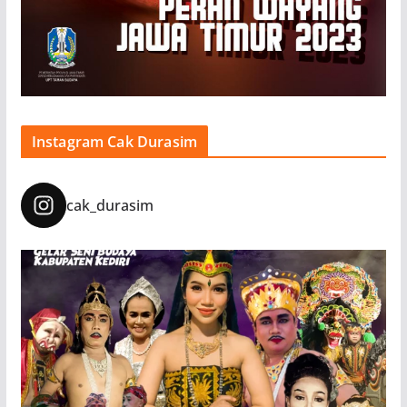
Instagram Cak Durasim
cak_durasim