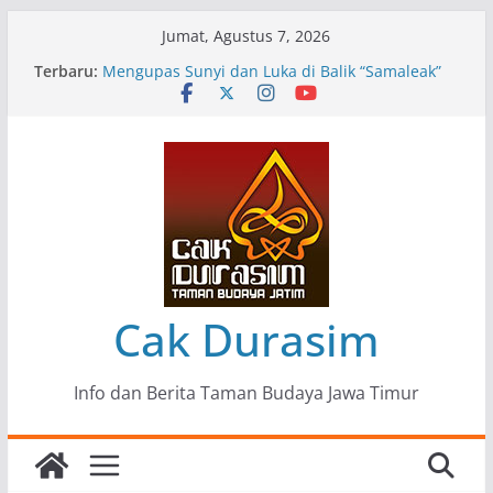
Skip
Jumat, Agustus 7, 2026
to
Terbaru:
Pameran Lukisan Komunitas Patria Seni Rupa
content
Kota Blitar : Ketika “Bergerak” Menjadi Mantra
Perlawanan
Mengupas Sunyi dan Luka di Balik “Samaleak”
Menjaga Marwah Seni dan Budaya: Catatan
Kunjungan Kerja Ir. Bambang Haryo Soekartono
(BHS) Anggota DPR RI ke Taman Budaya Jawa
Timur
Pameran Tunggal 35 Karya Agus Koecink
“Tumbang Tambang”, Ungkapan Kritis Tentang
Derita Pekerja Pertambangan
Cak Durasim
Info dan Berita Taman Budaya Jawa Timur