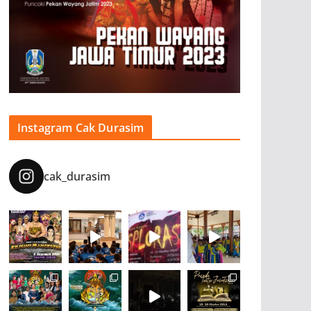
Instagram Cak Durasim
cak_durasim