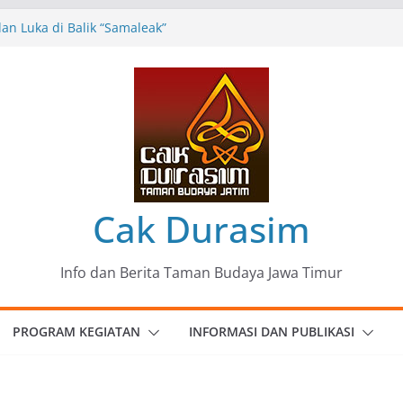
omunitas Patria Seni Rupa Kota Blitar :
 Menjadi Mantra Perlawanan
n Luka di Balik “Samaleak”
eni dan Budaya: Catatan Kunjungan
 Haryo Soekartono (BHS) Anggota DPR RI
Jawa Timur
35 Karya Agus Koecink
”, Ungkapan Kritis Tentang Derita
ngan
Cak Durasim
Info dan Berita Taman Budaya Jawa Timur
PROGRAM KEGIATAN
INFORMASI DAN PUBLIKASI