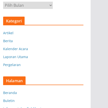
A
r
s
Kategori
i
p
Artikel
Berita
Kalender Acara
Laporan Utama
Pergelaran
Halaman
Beranda
Buletin