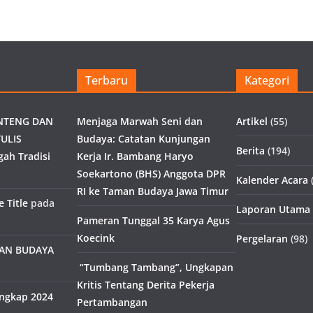
Terbaru
Kategori
NTENG DAN
Menjaga Marwah Seni dan
Artikel
(55)
ULIS
Budaya: Catatan Kunjungan
Berita
(194)
gah Tradisi
Kerja Ir. Bambang Haryo
Soekartono (BHS) Anggota DPR
Kalender Acara
(
RI ke Taman Budaya Jawa Timur
 Title
pada
Laporan Utama
Pameran Tunggal 35 Karya Agus
Koecink
Pergelaran
(98)
MAN BUDAYA
“Tumbang Tambang”, Ungkapan
Kritis Tentang Derita Pekerja
engkap 2024
Pertambangan