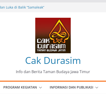
an Luka di Balik “Samaleak”
Seni dan Budaya: Catatan Kunjungan
 Haryo Soekartono (BHS) Anggota DPR RI
 Jawa Timur
35 Karya Agus Koecink
”, Ungkapan Kritis Tentang Derita
angan
omunitas Patria Seni Rupa Kota Blitar :
” Menjadi Mantra Perlawanan
Cak Durasim
Info dan Berita Taman Budaya Jawa Timur
PROGRAM KEGIATAN
INFORMASI DAN PUBLIKASI