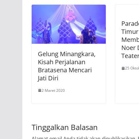
Parad
Timur
Memba
Noer 
Gelung Minangkara,
Teate
Kisah Perjalanan
25 Okto
Bratasena Mencari
Jati Diri
2 Maret 2020
Tinggalkan Balasan
Alamat email Anda tidak akan dipublikasikan.