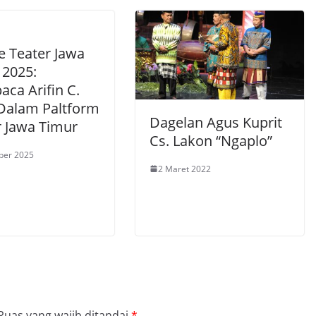
e Teater Jawa
 2025:
ca Arifin C.
Dalam Paltform
Dagelan Agus Kuprit
r Jawa Timur
Cs. Lakon “Ngaplo”
ber 2025
2 Maret 2022
Ruas yang wajib ditandai
*