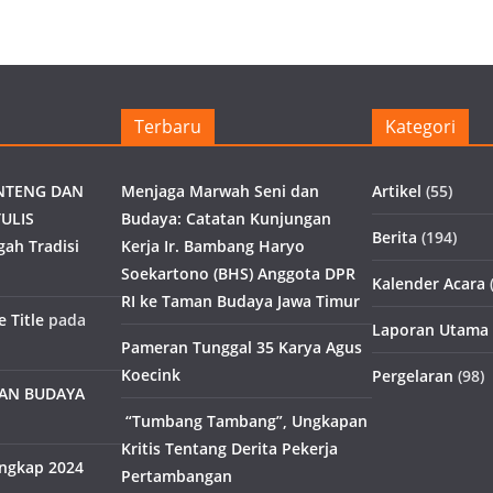
Terbaru
Kategori
NTENG DAN
Menjaga Marwah Seni dan
Artikel
(55)
ULIS
Budaya: Catatan Kunjungan
Berita
(194)
gah Tradisi
Kerja Ir. Bambang Haryo
Soekartono (BHS) Anggota DPR
Kalender Acara
(
RI ke Taman Budaya Jawa Timur
 Title
pada
Laporan Utama
Pameran Tunggal 35 Karya Agus
Koecink
Pergelaran
(98)
MAN BUDAYA
“Tumbang Tambang”, Ungkapan
Kritis Tentang Derita Pekerja
engkap 2024
Pertambangan