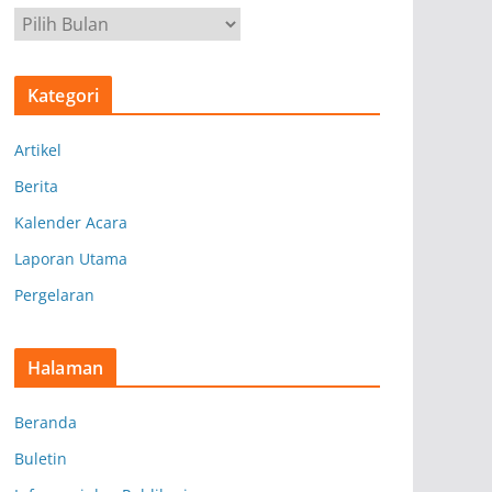
A
r
s
Kategori
i
p
Artikel
Berita
Kalender Acara
Laporan Utama
Pergelaran
Halaman
Beranda
Buletin