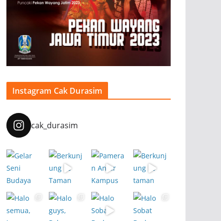
Instagram Cak Durasim
cak_durasim