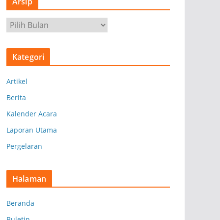
Arsip
A
r
s
Kategori
i
p
Artikel
Berita
Kalender Acara
Laporan Utama
Pergelaran
Halaman
Beranda
Buletin