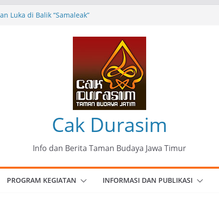
n Luka di Balik “Samaleak”
eni dan Budaya: Catatan Kunjungan
 Haryo Soekartono (BHS) Anggota DPR RI
Jawa Timur
35 Karya Agus Koecink
”, Ungkapan Kritis Tentang Derita
ngan
munitas Patria Seni Rupa Kota Blitar :
 Menjadi Mantra Perlawanan
Cak Durasim
Info dan Berita Taman Budaya Jawa Timur
PROGRAM KEGIATAN
INFORMASI DAN PUBLIKASI