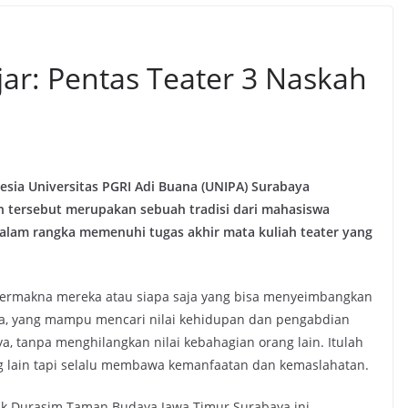
r: Pentas Teater 3 Naskah
esia Universitas PGRI Adi Buana (UNIPA) Surabaya
n tersebut merupakan sebuah tradisi dari mahasiswa
dalam rangka memenuhi tugas akhir mata kuliah teater yang
ermakna mereka atau siapa saja yang bisa menyeimbangkan
aja, yang mampu mencari nilai kehidupan dan pengabdian
, tanpa menghilangkan nilai kebahagian orang lain. Itulah
g lain tapi selalu membawa kemanfaatan dan kemaslahatan.
ak Durasim Taman Budaya Jawa Timur Surabaya ini