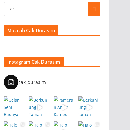
Majalah Cak Durasim
Instagram Cak Durasim
cak_durasim