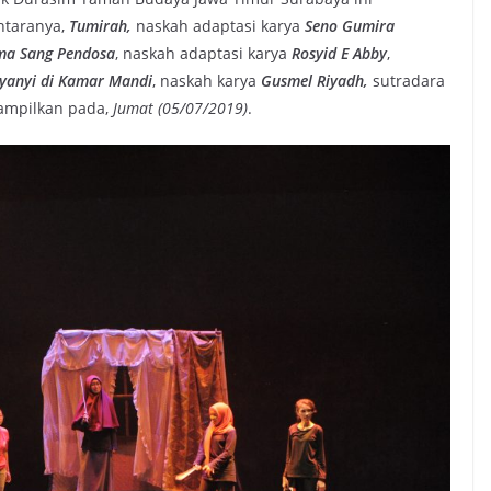
ntaranya,
Tumirah,
naskah adaptasi karya
Seno Gumira
ma Sang Pendosa
, naskah adaptasi karya
Rosyid E Abby
,
yanyi di Kamar Mandi
, naskah karya
Gusmel Riyadh,
sutradara
tampilkan pada,
Jumat (05/07/2019)
.