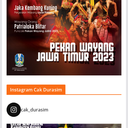
Instagram Cak Durasim
cak_durasim