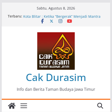
Skip
Sabtu, Agustus 8, 2026
to
Terbaru:
Pameran Lukisan Komunitas Patria Seni Rupa
content
Kota Blitar : Ketika “Bergerak” Menjadi Mantra
Perlawanan
Mengupas Sunyi dan Luka di Balik “Samaleak”
Menjaga Marwah Seni dan Budaya: Catatan
Kunjungan Kerja Ir. Bambang Haryo Soekartono
(BHS) Anggota DPR RI ke Taman Budaya Jawa
Timur
Pameran Tunggal 35 Karya Agus Koecink
“Tumbang Tambang”, Ungkapan Kritis Tentang
Derita Pekerja Pertambangan
Cak Durasim
Info dan Berita Taman Budaya Jawa Timur