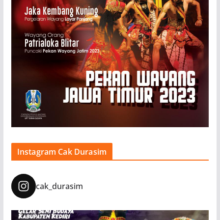
Instagram Cak Durasim
cak_durasim