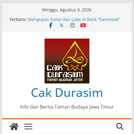
Skip
Minggu, Agustus 9, 2026
to
Terbaru:
Pameran Lukisan Komunitas Patria Seni Rupa
content
Kota Blitar : Ketika “Bergerak” Menjadi Mantra
Perlawanan
Mengupas Sunyi dan Luka di Balik “Samaleak”
Menjaga Marwah Seni dan Budaya: Catatan
Kunjungan Kerja Ir. Bambang Haryo Soekartono
(BHS) Anggota DPR RI ke Taman Budaya Jawa
Timur
Pameran Tunggal 35 Karya Agus Koecink
“Tumbang Tambang”, Ungkapan Kritis Tentang
Derita Pekerja Pertambangan
Cak Durasim
Info dan Berita Taman Budaya Jawa Timur