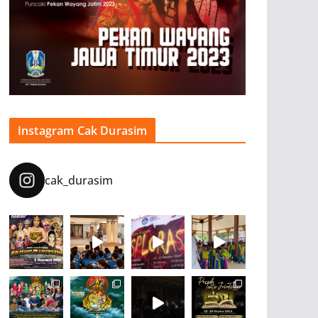
Instagram Cak Durasim
cak_durasim