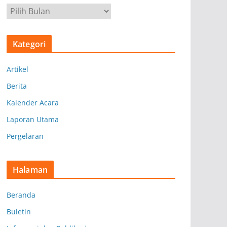
A
r
s
Kategori
i
p
Artikel
Berita
Kalender Acara
Laporan Utama
Pergelaran
Halaman
Beranda
Buletin