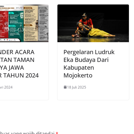
NDER ACARA
Pergelaran Ludruk
ATAN TAMAN
Eka Budaya Dari
YA JAWA
Kabupaten
R TAHUN 2024
Mojokerto
ari 2024
18 Juli 2025
Ruas yang wajib ditandai
*