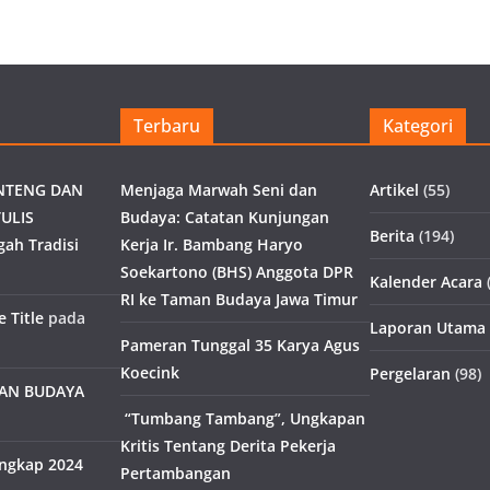
Terbaru
Kategori
NTENG DAN
Menjaga Marwah Seni dan
Artikel
(55)
ULIS
Budaya: Catatan Kunjungan
Berita
(194)
gah Tradisi
Kerja Ir. Bambang Haryo
Soekartono (BHS) Anggota DPR
Kalender Acara
(
RI ke Taman Budaya Jawa Timur
 Title
pada
Laporan Utama
Pameran Tunggal 35 Karya Agus
Koecink
Pergelaran
(98)
MAN BUDAYA
“Tumbang Tambang”, Ungkapan
Kritis Tentang Derita Pekerja
engkap 2024
Pertambangan