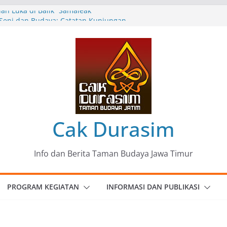
n Luka di Balik “Samaleak”
eni dan Budaya: Catatan Kunjungan
 Haryo Soekartono (BHS) Anggota DPR RI
Jawa Timur
35 Karya Agus Koecink
”, Ungkapan Kritis Tentang Derita
ngan
omunitas Patria Seni Rupa Kota Blitar :
 Menjadi Mantra Perlawanan
Cak Durasim
Info dan Berita Taman Budaya Jawa Timur
PROGRAM KEGIATAN
INFORMASI DAN PUBLIKASI