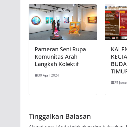
Pameran Seni Rupa
KALE
Komunitas Arah
KEGI
Langkah Kolektif
BUDA
TIMU
30 April 2024
25 Janu
Tinggalkan Balasan
Alamat email Anda tidak akan dipublikasikan.