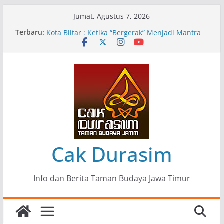
Skip
Jumat, Agustus 7, 2026
to
Terbaru:
Pameran Lukisan Komunitas Patria Seni Rupa
content
Kota Blitar : Ketika “Bergerak” Menjadi Mantra
Perlawanan
Mengupas Sunyi dan Luka di Balik “Samaleak”
Menjaga Marwah Seni dan Budaya: Catatan
Kunjungan Kerja Ir. Bambang Haryo Soekartono
(BHS) Anggota DPR RI ke Taman Budaya Jawa
Timur
Pameran Tunggal 35 Karya Agus Koecink
“Tumbang Tambang”, Ungkapan Kritis Tentang
Derita Pekerja Pertambangan
Cak Durasim
Info dan Berita Taman Budaya Jawa Timur