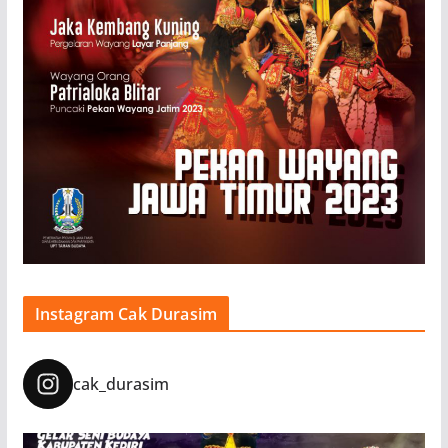
Instagram Cak Durasim
cak_durasim