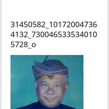
31450582_10172004736
4132_730046533534010
5728_o