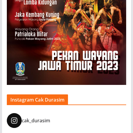
Instagram Cak Durasim
cak_durasim