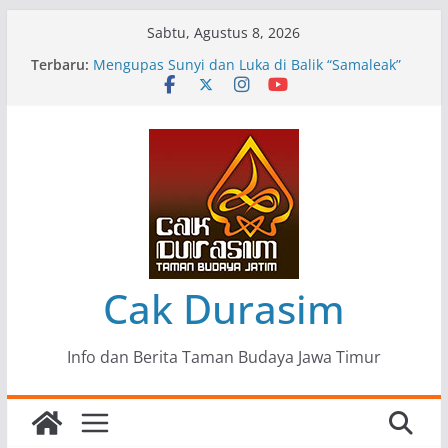
Skip
Sabtu, Agustus 8, 2026
to
Terbaru:
Pameran Lukisan Komunitas Patria Seni Rupa
content
Kota Blitar : Ketika “Bergerak” Menjadi Mantra
Perlawanan
Mengupas Sunyi dan Luka di Balik “Samaleak”
Menjaga Marwah Seni dan Budaya: Catatan
Kunjungan Kerja Ir. Bambang Haryo Soekartono
(BHS) Anggota DPR RI ke Taman Budaya Jawa
Timur
Pameran Tunggal 35 Karya Agus Koecink
“Tumbang Tambang”, Ungkapan Kritis Tentang
Derita Pekerja Pertambangan
Cak Durasim
Info dan Berita Taman Budaya Jawa Timur