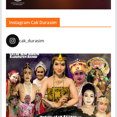
Instagram Cak Durasim
cak_durasim