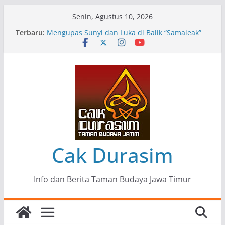
Skip
Senin, Agustus 10, 2026
to
Terbaru:
Pameran Lukisan Komunitas Patria Seni Rupa
content
Kota Blitar : Ketika “Bergerak” Menjadi Mantra
Perlawanan
Mengupas Sunyi dan Luka di Balik “Samaleak”
Menjaga Marwah Seni dan Budaya: Catatan
Kunjungan Kerja Ir. Bambang Haryo Soekartono
(BHS) Anggota DPR RI ke Taman Budaya Jawa
Timur
Pameran Tunggal 35 Karya Agus Koecink
“Tumbang Tambang”, Ungkapan Kritis Tentang
Derita Pekerja Pertambangan
Cak Durasim
Info dan Berita Taman Budaya Jawa Timur