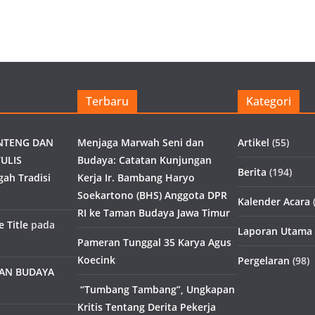
Terbaru
Kategori
NTENG DAN
Menjaga Marwah Seni dan
Artikel
(55)
ULIS
Budaya: Catatan Kunjungan
Berita
(194)
gah Tradisi
Kerja Ir. Bambang Haryo
Soekartono (BHS) Anggota DPR
Kalender Acara
(
RI ke Taman Budaya Jawa Timur
 Title
pada
Laporan Utama
Pameran Tunggal 35 Karya Agus
Koecink
Pergelaran
(98)
MAN BUDAYA
“Tumbang Tambang”, Ungkapan
Kritis Tentang Derita Pekerja