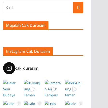
Majalah Cak Durasim
Instagram Cak Durasim
cak_durasim