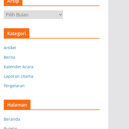
Arsip
A
r
s
Kategori
i
p
Artikel
Berita
Kalender Acara
Laporan Utama
Pergelaran
Halaman
Beranda
Buletin