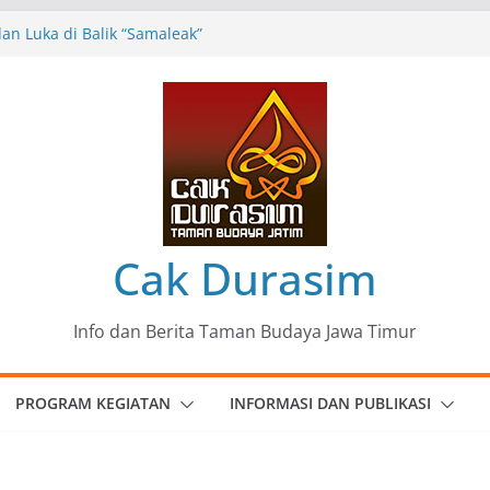
n Luka di Balik “Samaleak”
eni dan Budaya: Catatan Kunjungan
 Haryo Soekartono (BHS) Anggota DPR RI
Jawa Timur
35 Karya Agus Koecink
”, Ungkapan Kritis Tentang Derita
ngan
omunitas Patria Seni Rupa Kota Blitar :
 Menjadi Mantra Perlawanan
Cak Durasim
Info dan Berita Taman Budaya Jawa Timur
PROGRAM KEGIATAN
INFORMASI DAN PUBLIKASI