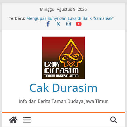
Skip
Minggu, Agustus 9, 2026
to
Terbaru:
Pameran Lukisan Komunitas Patria Seni Rupa
content
Kota Blitar : Ketika “Bergerak” Menjadi Mantra
Perlawanan
Mengupas Sunyi dan Luka di Balik “Samaleak”
Menjaga Marwah Seni dan Budaya: Catatan
Kunjungan Kerja Ir. Bambang Haryo Soekartono
(BHS) Anggota DPR RI ke Taman Budaya Jawa
Timur
Pameran Tunggal 35 Karya Agus Koecink
“Tumbang Tambang”, Ungkapan Kritis Tentang
Derita Pekerja Pertambangan
Cak Durasim
Info dan Berita Taman Budaya Jawa Timur