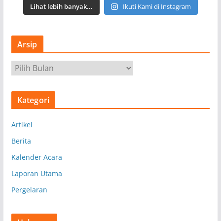
Lihat lebih banyak...
Ikuti Kami di Instagram
Arsip
A
r
s
Kategori
i
p
Artikel
Berita
Kalender Acara
Laporan Utama
Pergelaran