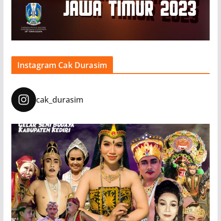
Instagram Cak Durasim
cak_durasim