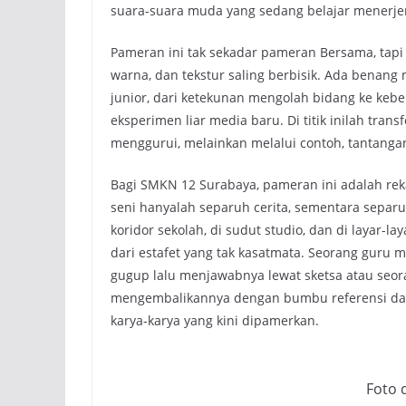
suara-suara muda yang sedang belajar menerje
Pameran ini tak sekadar pameran Bersama, tapi
warna, dan tekstur saling berbisik. Ada benang
junior, dari ketekunan mengolah bidang ke kebe
eksperimen liar media baru. Di titik inilah tran
menggurui, melainkan melalui contoh, tantang
Bagi SMKN 12 Surabaya, pameran ini adalah rek
seni hanyalah separuh cerita, sementara separ
koridor sekolah, di sudut studio, dan di layar-la
dari estafet yang tak kasatmata. Seorang gur
gugup lalu menjawabnya lewat sketsa atau seo
mengembalikannya dengan bumbu referensi dan te
karya-karya yang kini dipamerkan.
Foto 