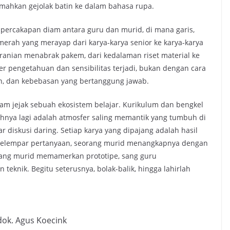
mahkan gejolak batin ke dalam bahasa rupa.
 percakapan diam antara guru dan murid, di mana garis,
 merah yang merayap dari karya-karya senior ke karya-karya
ranian menabrak pakem, dari kedalaman riset material ke
sfer pengetahuan dan sensibilitas terjadi, bukan dengan cara
an, dan kebebasan yang bertanggung jawab.
am jejak sebuah ekosistem belajar. Kurikulum dan bengkel
uhnya lagi adalah atmosfer saling memantik yang tumbuh di
yar diskusi daring. Setiap karya yang dipajang adalah hasil
u melempar pertanyaan, seorang murid menangkapnya dengan
rang murid memamerkan prototipe, sang guru
knik. Begitu seterusnya, bolak-balik, hingga lahirlah
dok. Agus Koecink