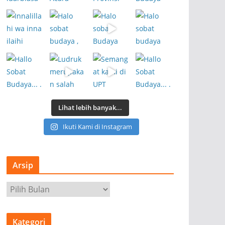
Lihat lebih banyak...
Ikuti Kami di Instagram
Arsip
A
r
s
Kategori