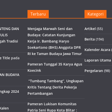
Terbaru
Kategori
NTENG DAN
Menjaga Marwah Seni dan
Artikel
(55)
ULIS
Budaya: Catatan Kunjungan
Berita
(194)
gah Tradisi
Kerja Ir. Bambang Haryo
Soekartono (BHS) Anggota DPR
Kalender Acara
(
RI ke Taman Budaya Jawa Timur
 Title
pada
Laporan Utama
Pameran Tunggal 35 Karya Agus
Koecink
Pergelaran
(98)
MAN BUDAYA
“Tumbang Tambang”, Ungkapan
Kritis Tentang Derita Pekerja
engkap 2024
Pertambangan
Pameran Lukisan Komunitas
Kalen
Patria Seni Rupa Kota Blitar :