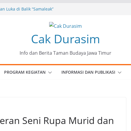
n Luka di Balik “Samaleak”
eni dan Budaya: Catatan Kunjungan
 Haryo Soekartono (BHS) Anggota DPR RI
Jawa Timur
35 Karya Agus Koecink
Cak Durasim
”, Ungkapan Kritis Tentang Derita
ngan
munitas Patria Seni Rupa Kota Blitar :
Info dan Berita Taman Budaya Jawa Timur
 Menjadi Mantra Perlawanan
PROGRAM KEGIATAN
INFORMASI DAN PUBLIKASI
eran Seni Rupa Murid dan