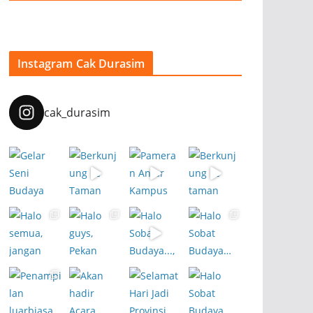
Instagram Cak Durasim
cak_durasim