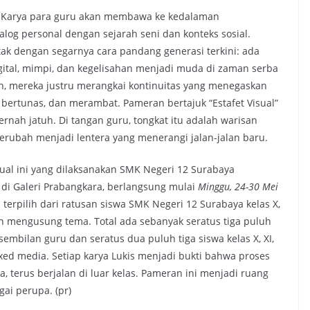
. Karya para guru akan membawa ke kedalaman
alog personal dengan sejarah seni dan konteks sosial.
ak dengan segarnya cara pandang generasi terkini: ada
igital, mimpi, dan kegelisahan menjadi muda di zaman serba
an, mereka justru merangkai kontinuitas yang menegaskan
bertunas, dan merambat. Pameran bertajuk “Estafet Visual”
rnah jatuh. Di tangan guru, tongkat itu adalah warisan
 berubah menjadi lentera yang menerangi jalan-jalan baru.
sual ini yang dilaksanakan SMK Negeri 12 Surabaya
i Galeri Prabangkara, berlangsung mulai
Minggu, 24-30 Mei
 terpilih dari ratusan siswa SMK Negeri 12 Surabaya kelas X,
an mengusung tema. Total ada sebanyak seratus tiga puluh
sembilan guru dan seratus dua puluh tiga siswa kelas X, XI,
ixed media. Setiap karya Lukis menjadi bukti bahwa proses
a, terus berjalan di luar kelas. Pameran ini menjadi ruang
gai perupa. (pr)