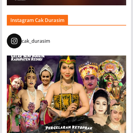
Instagram Cak Durasim
cak_durasim