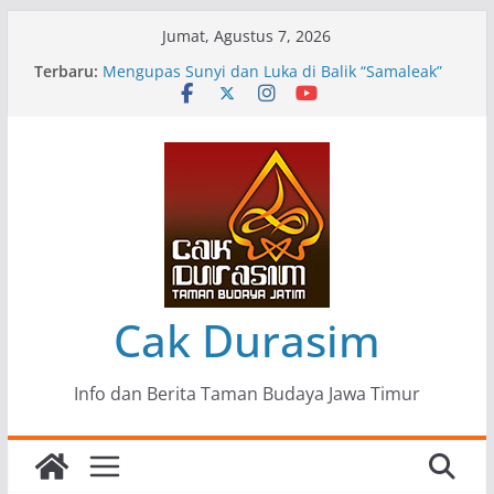
Skip
Jumat, Agustus 7, 2026
to
Terbaru:
Pameran Lukisan Komunitas Patria Seni Rupa
content
Kota Blitar : Ketika “Bergerak” Menjadi Mantra
Perlawanan
Mengupas Sunyi dan Luka di Balik “Samaleak”
Menjaga Marwah Seni dan Budaya: Catatan
Kunjungan Kerja Ir. Bambang Haryo Soekartono
(BHS) Anggota DPR RI ke Taman Budaya Jawa
Timur
Pameran Tunggal 35 Karya Agus Koecink
“Tumbang Tambang”, Ungkapan Kritis Tentang
Derita Pekerja Pertambangan
Cak Durasim
Info dan Berita Taman Budaya Jawa Timur