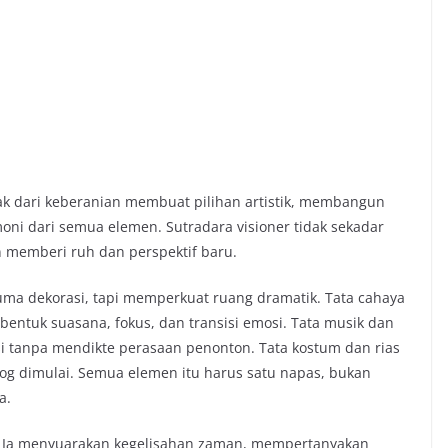
ak dari keberanian membuat pilihan artistik, membangun
ni dari semua elemen. Sutradara visioner tidak sekadar
memberi ruh dan perspektif baru.
cuma dekorasi, tapi memperkuat ruang dramatik. Tata cahaya
bentuk suasana, fokus, dan transisi emosi. Tata musik dan
i tanpa mendikte perasaan penonton. Tata kostum dan rias
log dimulai. Semua elemen itu harus satu napas, bukan
a.
i. Ia menyuarakan kegelisahan zaman, mempertanyakan