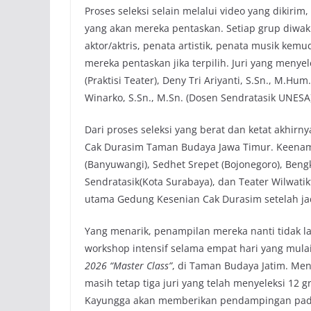
Proses seleksi selain melalui video yang dikir
yang akan mereka pentaskan. Setiap grup diwaki
aktor/aktris, penata artistik, penata musik k
mereka pentaskan jika terpilih. Juri yang menye
(Praktisi Teater), Deny Tri Ariyanti, S.Sn., M.H
Winarko, S.Sn., M.Sn. (Dosen Sendratasik UNESA
Dari proses seleksi yang berat dan ketat akhirn
Cak Durasim Taman Budaya Jawa Timur. Keenam g
(Banyuwangi), Sedhet Srepet (Bojonegoro), Bengk
Sendratasik(Kota Surabaya), dan Teater Wilwati
utama Gedung Kesenian Cak Durasim setelah ja
Yang menarik, penampilan mereka nanti tidak l
workshop intensif selama empat hari yang mul
2026 “Master Class”
, di Taman Budaya Jatim. Men
masih tetap tiga juri yang telah menyeleksi 1
Kayungga akan memberikan pendampingan pada pe