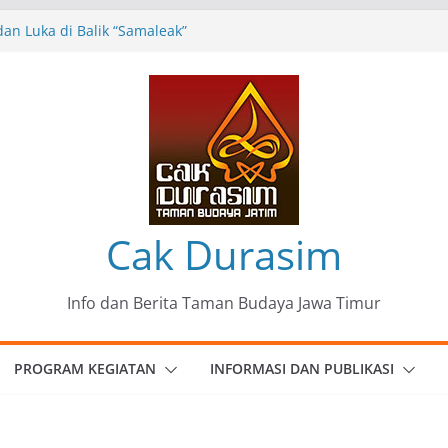
an Luka di Balik “Samaleak”
Seni dan Budaya: Catatan Kunjungan
 Haryo Soekartono (BHS) Anggota DPR RI
 Jawa Timur
35 Karya Agus Koecink
”, Ungkapan Kritis Tentang Derita
angan
omunitas Patria Seni Rupa Kota Blitar :
” Menjadi Mantra Perlawanan
Cak Durasim
Info dan Berita Taman Budaya Jawa Timur
PROGRAM KEGIATAN
INFORMASI DAN PUBLIKASI