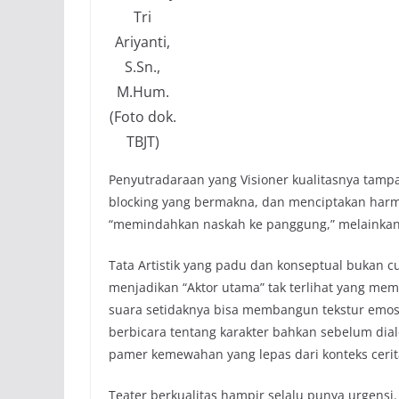
Tri
Ariyanti,
S.Sn.,
M.Hum.
(Foto dok.
TBJT)
Penyutradaraan yang Visioner kualitasnya tamp
blocking yang bermakna, dan menciptakan harmo
“memindahkan naskah ke panggung,” melainkan 
Tata Artistik yang padu dan konseptual bukan 
menjadikan “Aktor utama” tak terlihat yang mem
suara setidaknya bisa membangun tekstur emos
berbicara tentang karakter bahkan sebelum dia
pamer kemewahan yang lepas dari konteks cerit
Teater berkualitas hampir selalu punya urgens