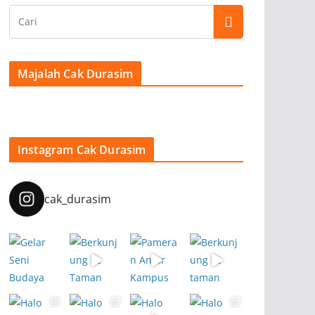
Majalah Cak Durasim
Instagram Cak Durasim
cak_durasim