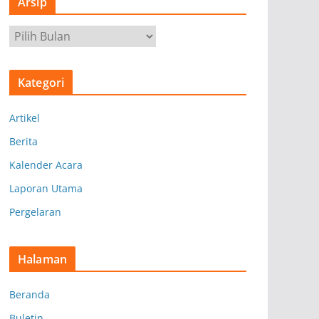
Arsip
A
r
s
Kategori
i
p
Artikel
Berita
Kalender Acara
Laporan Utama
Pergelaran
Halaman
Beranda
Buletin