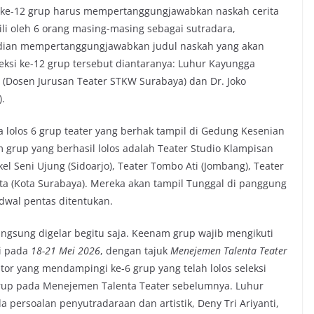
im, ke-12 grup harus mempertanggungjawabkan naskah cerita
li oleh 6 orang masing-masing sebagai sutradara,
emudian mempertanggungjawabkan judul naskah yang akan
leksi ke-12 grup tersebut diantaranya: Luhur Kayungga
um. (Dosen Jurusan Teater STKW Surabaya) dan Dr. Joko
).
ya lolos 6 grup teater yang berhak tampil di Gedung Kesenian
rup yang berhasil lolos adalah Teater Studio Klampisan
el Seni Ujung (Sidoarjo), Teater Tombo Ati (Jombang), Teater
kta (Kota Surabaya). Mereka akan tampil Tunggal di panggung
dwal pentas ditentukan.
angsung digelar begitu saja. Keenam grup wajib mengikuti
ai pada
18-21 Mei 2026
, dengan tajuk
Menejemen Talenta Teater
tor yang mendampingi ke-6 grup yang telah lolos seleksi
2 grup pada Menejemen Talenta Teater sebelumnya. Luhur
rsoalan penyutradaraan dan artistik, Deny Tri Ariyanti,