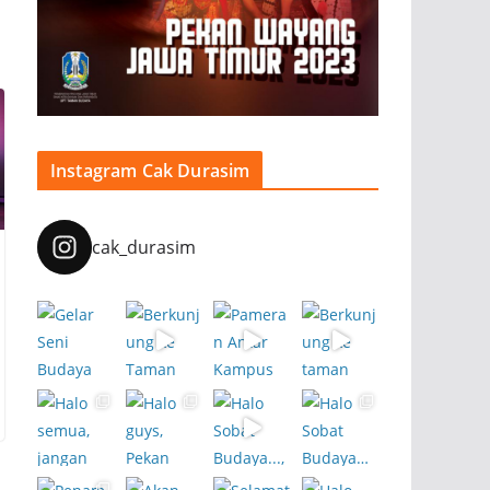
Instagram Cak Durasim
cak_durasim