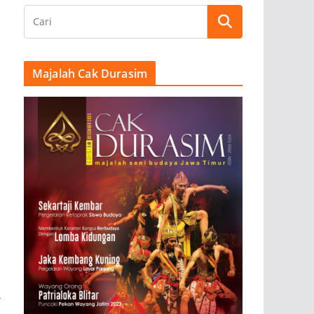
Majalah Cak Durasim
→