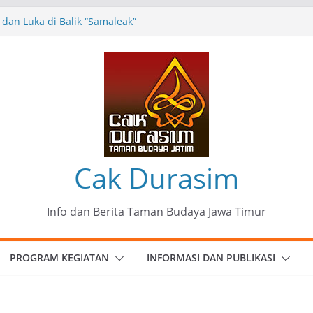
dan Luka di Balik “Samaleak”
 Seni dan Budaya: Catatan Kunjungan
ng Haryo Soekartono (BHS) Anggota DPR RI
a Jawa Timur
 35 Karya Agus Koecink
g”, Ungkapan Kritis Tentang Derita
bangan
Komunitas Patria Seni Rupa Kota Blitar :
k” Menjadi Mantra Perlawanan
Cak Durasim
Info dan Berita Taman Budaya Jawa Timur
PROGRAM KEGIATAN
INFORMASI DAN PUBLIKASI