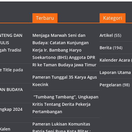
Terbaru
Kategori
NTENG DAN
Menjaga Marwah Seni dan
Artikel
(55)
ULIS
Budaya: Catatan Kunjungan
Berita
(194)
gah Tradisi
Kerja Ir. Bambang Haryo
Soekartono (BHS) Anggota DPR
Kalender Acara
(
RI ke Taman Budaya Jawa Timur
 Title
pada
Laporan Utama
Pameran Tunggal 35 Karya Agus
Koecink
Pergelaran
(98)
MAN BUDAYA
“Tumbang Tambang”, Ungkapan
Kritis Tentang Derita Pekerja
engkap 2024
Pertambangan
Pameran Lukisan Komunitas
Kalen
Patria Seni Rupa Kota Blitar :