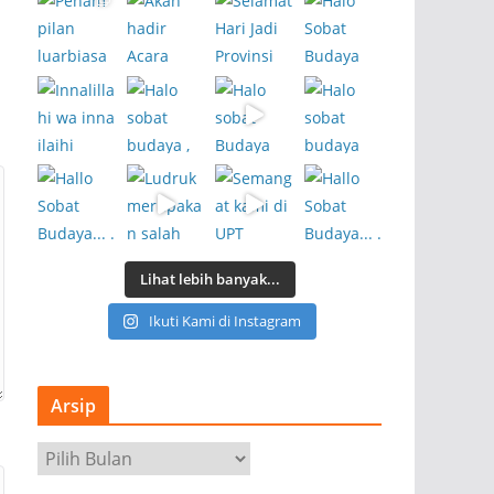
Lihat lebih banyak...
Ikuti Kami di Instagram
Arsip
A
r