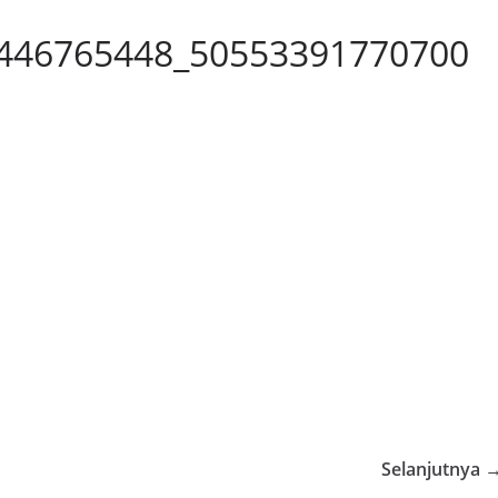
446765448_50553391770700
Selanjutnya 