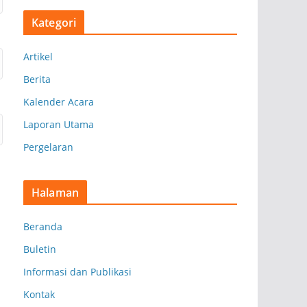
s
Kategori
i
p
Artikel
Berita
Kalender Acara
Laporan Utama
Pergelaran
Halaman
Beranda
Buletin
Informasi dan Publikasi
Kontak