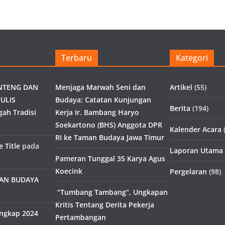
Terbaru
Kategori
NTENG DAN
Menjaga Marwah Seni dan
Artikel
(55)
ULIS
Budaya: Catatan Kunjungan
Berita
(194)
gah Tradisi
Kerja Ir. Bambang Haryo
Soekartono (BHS) Anggota DPR
Kalender Acara
(
RI ke Taman Budaya Jawa Timur
 Title
pada
Laporan Utama
Pameran Tunggal 35 Karya Agus
Koecink
Pergelaran
(98)
MAN BUDAYA
“Tumbang Tambang”, Ungkapan
Kritis Tentang Derita Pekerja
engkap 2024
Pertambangan