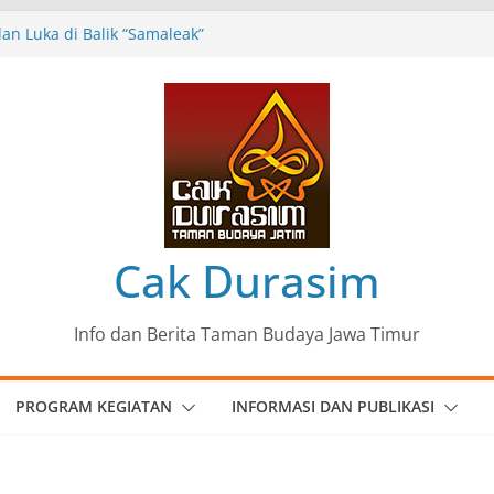
n Luka di Balik “Samaleak”
eni dan Budaya: Catatan Kunjungan
 Haryo Soekartono (BHS) Anggota DPR RI
Jawa Timur
35 Karya Agus Koecink
”, Ungkapan Kritis Tentang Derita
ngan
omunitas Patria Seni Rupa Kota Blitar :
 Menjadi Mantra Perlawanan
Cak Durasim
Info dan Berita Taman Budaya Jawa Timur
PROGRAM KEGIATAN
INFORMASI DAN PUBLIKASI