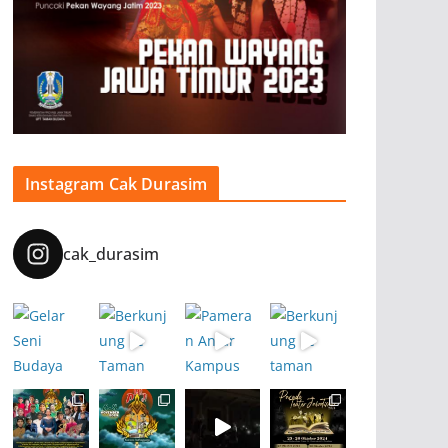
Instagram Cak Durasim
cak_durasim