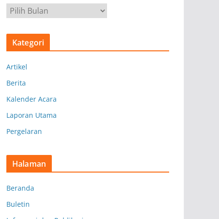
A
r
s
Kategori
i
p
Artikel
Berita
Kalender Acara
Laporan Utama
Pergelaran
Halaman
Beranda
Buletin