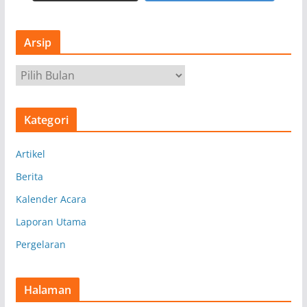
Arsip
A
r
s
Kategori
i
p
Artikel
Berita
Kalender Acara
Laporan Utama
Pergelaran
Halaman