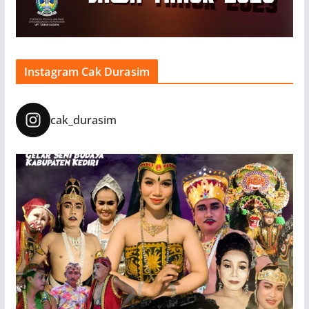
Instagram Cak Durasim
cak_durasim