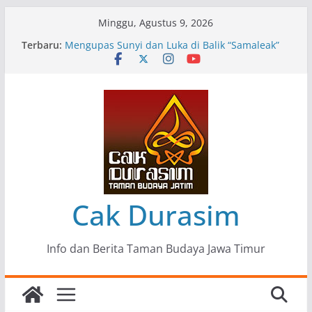
Skip
Minggu, Agustus 9, 2026
to
Terbaru:
Pameran Lukisan Komunitas Patria Seni Rupa
content
Kota Blitar : Ketika “Bergerak” Menjadi Mantra
Perlawanan
Mengupas Sunyi dan Luka di Balik “Samaleak”
Menjaga Marwah Seni dan Budaya: Catatan
Kunjungan Kerja Ir. Bambang Haryo Soekartono
(BHS) Anggota DPR RI ke Taman Budaya Jawa
Timur
Pameran Tunggal 35 Karya Agus Koecink
“Tumbang Tambang”, Ungkapan Kritis Tentang
Derita Pekerja Pertambangan
Cak Durasim
Info dan Berita Taman Budaya Jawa Timur