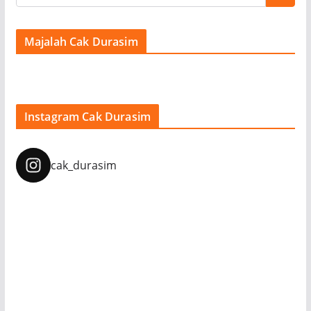
Majalah Cak Durasim
Instagram Cak Durasim
cak_durasim