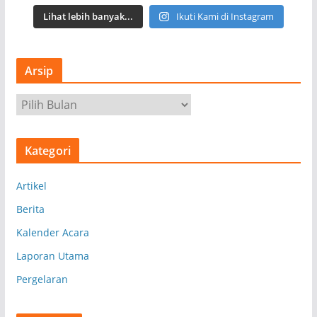
Lihat lebih banyak...
Ikuti Kami di Instagram
Arsip
A
r
s
Kategori
i
p
Artikel
Berita
Kalender Acara
Laporan Utama
Pergelaran