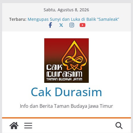
Skip
Sabtu, Agustus 8, 2026
to
Terbaru:
Pameran Lukisan Komunitas Patria Seni Rupa
content
Kota Blitar : Ketika “Bergerak” Menjadi Mantra
Perlawanan
Mengupas Sunyi dan Luka di Balik “Samaleak”
Menjaga Marwah Seni dan Budaya: Catatan
Kunjungan Kerja Ir. Bambang Haryo Soekartono
(BHS) Anggota DPR RI ke Taman Budaya Jawa
Timur
Pameran Tunggal 35 Karya Agus Koecink
“Tumbang Tambang”, Ungkapan Kritis Tentang
Derita Pekerja Pertambangan
Cak Durasim
Info dan Berita Taman Budaya Jawa Timur