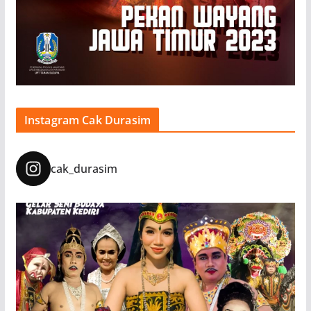
Instagram Cak Durasim
cak_durasim