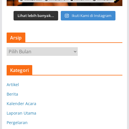
Lihat lebih banyak...
Ikuti Kami di Instagram
Arsip
A
r
s
Kategori
i
p
Artikel
Berita
Kalender Acara
Laporan Utama
Pergelaran